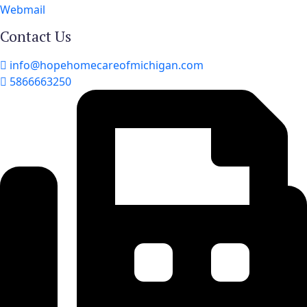
Webmail
Contact Us
info@hopehomecareofmichigan.com
5866663250